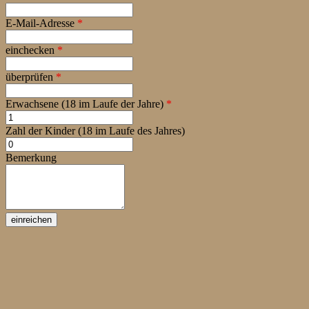
E-Mail-Adresse
*
einchecken
*
überprüfen
*
Erwachsene (18 im Laufe der Jahre)
*
Zahl der Kinder (18 im Laufe des Jahres)
Bemerkung