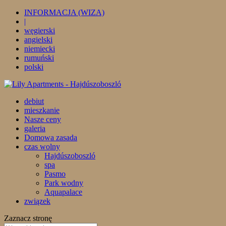
INFORMACJA (WIZA)
|
węgierski
angielski
niemiecki
rumuński
polski
debiut
mieszkanie
Nasze ceny
galeria
Domowa zasada
czas wolny
Hajdúszoboszló
spa
Pasmo
Park wodny
Aquapalace
związek
Zaznacz stronę