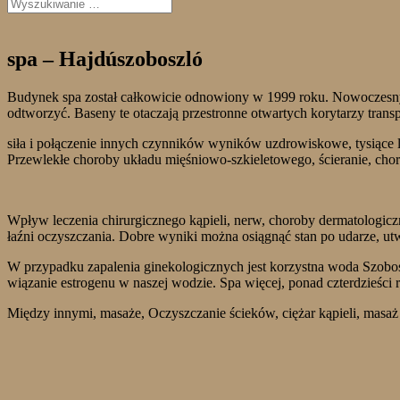
spa – Hajdúszoboszló
Budynek spa został całkowicie odnowiony w 1999 roku. Nowoczesny 
odtworzyć. Baseny te otaczają przestronne otwartych korytarzy trans
siła i połączenie innych czynników wyników uzdrowiskowe, tysiące l
Przewlekłe choroby układu mięśniowo-szkieletowego, ścieranie, choro
Wpływ leczenia chirurgicznego kąpieli, nerw, choroby dermatologic
łaźni oczyszczania. Dobre wyniki można osiągnąć stan po udarze, u
W przypadku zapalenia ginekologicznych jest korzystna woda Szobos
wiązanie estrogenu w naszej wodzie. Spa więcej, ponad czterdzieści
Między innymi, masaże, Oczyszczanie ścieków, ciężar kąpieli, masaż