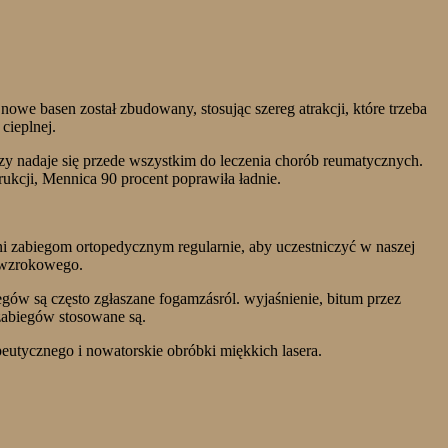
 basen został zbudowany, stosując szereg atrakcji, które trzeba
cieplnej.
czy nadaje się przede wszystkim do leczenia chorób reumatycznych.
rukcji, Mennica 90 procent poprawiła ładnie.
i zabiegom ortopedycznym regularnie, aby uczestniczyć w naszej
u wzrokowego.
gów są często zgłaszane fogamzásról. wyjaśnienie, bitum przez
 zabiegów stosowane są.
eutycznego i nowatorskie obróbki miękkich lasera.