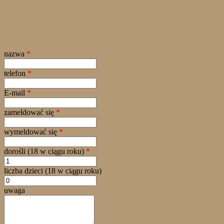
nazwa
*
telefon
*
E-mail
*
zameldować się
*
wymeldować się
*
dorośli (18 w ciągu roku)
*
liczba dzieci (18 w ciągu roku)
uwaga