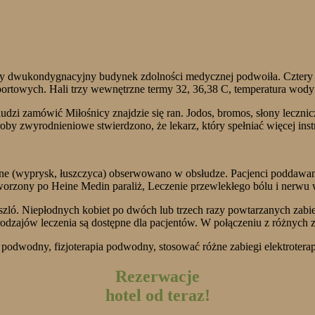
dwukondygnacyjny budynek zdolności medycznej podwoiła. Cztery nowe
portowych. Hali trzy wewnętrzne termy 32, 36,38 C, temperatura wody 
udzi zamówić Miłośnicy znajdzie się ran. Jodos, bromos, słony leczni
by zwyrodnieniowe stwierdzono, że lekarz, który spełniać więcej inst
zne (wyprysk, łuszczyca) obserwowano w obsłudze. Pacjenci poddawan
tworzony po Heine Medin paraliż, Leczenie przewlekłego bólu i nerw
zló. Niepłodnych kobiet po dwóch lub trzech razy powtarzanych zabie
 rodzajów leczenia są dostępne dla pacjentów. W połączeniu z różnych
 podwodny, fizjoterapia podwodny, stosować różne zabiegi elektroterap
Rezerwacje
hotel od teraz!