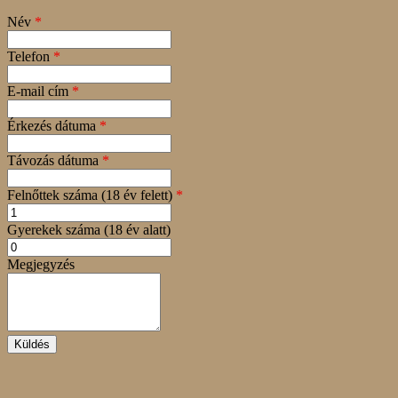
Név
*
Telefon
*
E-mail cím
*
Érkezés dátuma
*
Távozás dátuma
*
Felnőttek száma (18 év felett)
*
Gyerekek száma (18 év alatt)
Megjegyzés