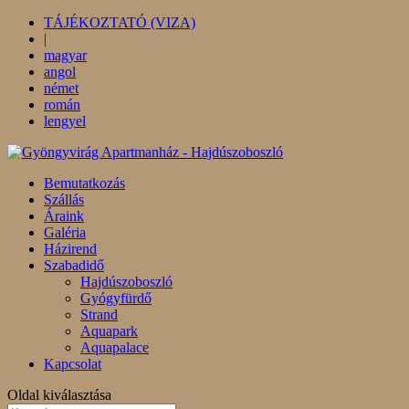
TÁJÉKOZTATÓ (VIZA)
|
magyar
angol
német
román
lengyel
Bemutatkozás
Szállás
Áraink
Galéria
Házirend
Szabadidő
Hajdúszoboszló
Gyógyfürdő
Strand
Aquapark
Aquapalace
Kapcsolat
Oldal kiválasztása